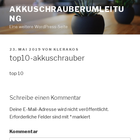
Zum
AKKUSCHRAUBERUMLEITU
Inhalt
NG
springen
Eine weitere WordPress-Seite
VERÖFFENTLICHT
23. MAI 2019
VON
KLERAKOS
AM
top10-akkuschrauber
top 10
Schreibe einen Kommentar
Deine E-Mail-Adresse wird nicht veröffentlicht.
Erforderliche Felder sind mit
*
markiert
Kommentar