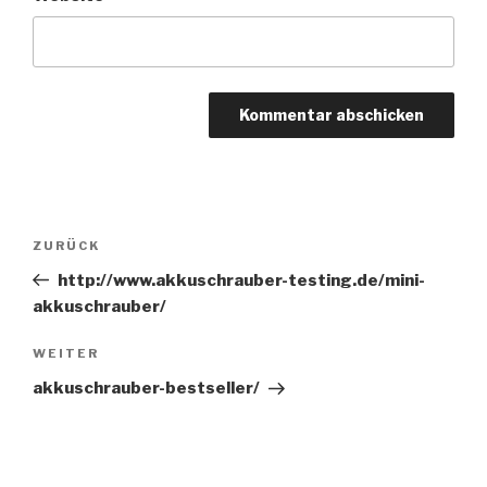
Beitragsnavigation
ZURÜCK
Vorheriger
Beitrag
http://www.akkuschrauber-testing.de/mini-
akkuschrauber/
WEITER
Nächster
Beitrag
akkuschrauber-bestseller/