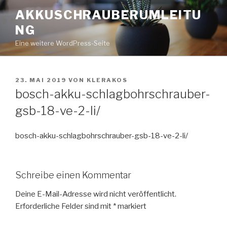
Zum
AKKUSCHRAUBERUMLEITU
Inhalt
NG
springen
Eine weitere WordPress-Seite
VERÖFFENTLICHT
23. MAI 2019
VON
KLERAKOS
AM
bosch-akku-schlagbohrschrauber-
gsb-18-ve-2-li/
bosch-akku-schlagbohrschrauber-gsb-18-ve-2-li/
Schreibe einen Kommentar
Deine E-Mail-Adresse wird nicht veröffentlicht.
Erforderliche Felder sind mit
*
markiert