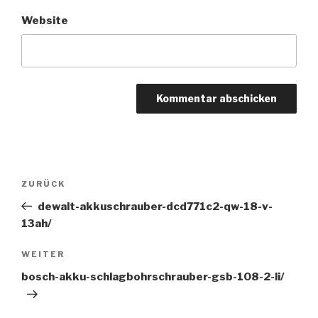
Website
Beitragsnavigation
ZURÜCK
Vorheriger
Beitrag
dewalt-akkuschrauber-dcd771c2-qw-18-v-
13ah/
WEITER
Nächster
Beitrag
bosch-akku-schlagbohrschrauber-gsb-108-2-li/