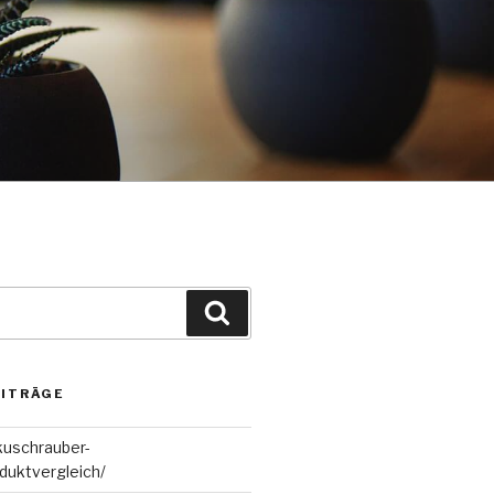
Suchen
EITRÄGE
kuschrauber-
duktvergleich/