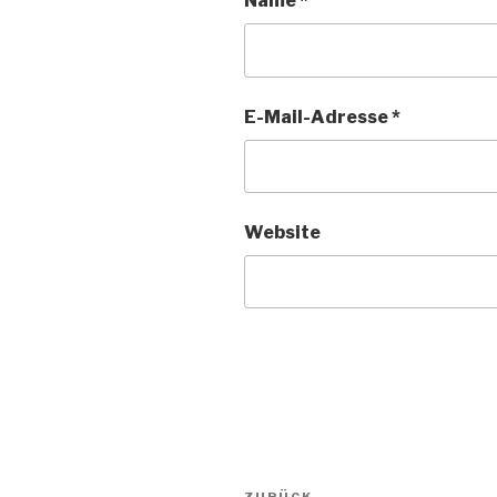
Name
*
E-Mail-Adresse
*
Website
Beitragsnavigation