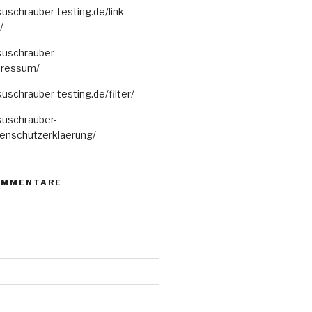
uschrauber-testing.de/link-
/
kuschrauber-
pressum/
uschrauber-testing.de/filter/
kuschrauber-
tenschutzerklaerung/
OMMENTARE