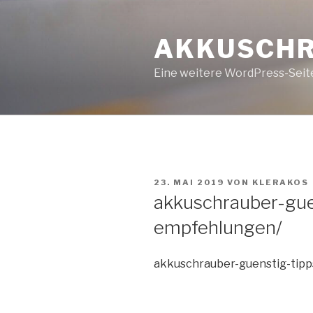
Zum
Inhalt
AKKUSCHR
springen
Eine weitere WordPress-Seit
VERÖFFENTLICHT
23. MAI 2019
VON
KLERAKOS
AM
akkuschrauber-gue
empfehlungen/
akkuschrauber-guenstig-tip